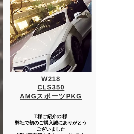
W218
CLS350
​AMGスポーツPKG
T様ご紹介のI様
弊社で初のご購入誠にありがとう
ございました