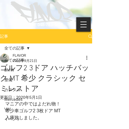
Tel: 048-783-4411
記事
全ての記事
FLAVOR
全ての記事
2019年9月21日
ゴルフ2 3ドア ハッチバッ
BMW
ク MT 希少 クラシック セ
整備
ミレストア
カスタム
更新日：
2020年5月1日
Mercedes
マニアの中ではよだれ物！
VW
希少車ゴルフ2 3枚ドア MT
入庫致しました。
イベント